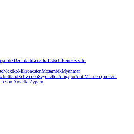
epublik
Dschibuti
Ecuador
Fidschi
Französisch-
te
Mexiko
Mikronesien
Mosambik
Myanmar
Schottland
Schweden
Seychellen
Singapur
Sint Maarten (niederl.
ten von Amerika
Zypern