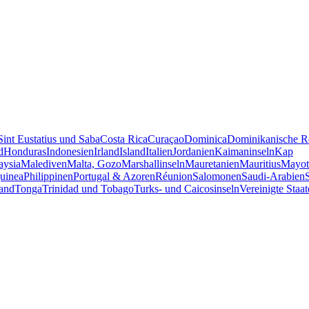
Sint Eustatius und Saba
Costa Rica
Curaçao
Dominica
Dominikanische R
d
Honduras
Indonesien
Irland
Island
Italien
Jordanien
Kaimaninseln
Kap
aysia
Malediven
Malta, Gozo
Marshallinseln
Mauretanien
Mauritius
Mayot
uinea
Philippinen
Portugal & Azoren
Réunion
Salomonen
Saudi-Arabien
and
Tonga
Trinidad und Tobago
Turks- und Caicosinseln
Vereinigte Staa