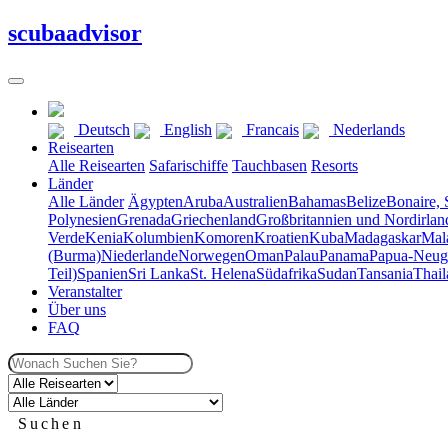
scuba
advisor
Deutsch
English
Francais
Nederlands
Reisearten
Alle Reisearten
Safarischiffe
Tauchbasen
Resorts
Länder
Alle Länder
Ägypten
Aruba
Australien
Bahamas
Belize
Bonaire, 
Polynesien
Grenada
Griechenland
Großbritannien und Nordirlan
Verde
Kenia
Kolumbien
Komoren
Kroatien
Kuba
Madagaskar
Mal
(Burma)
Niederlande
Norwegen
Oman
Palau
Panama
Papua-Neug
Teil)
Spanien
Sri Lanka
St. Helena
Südafrika
Sudan
Tansania
Thail
Veranstalter
Über uns
FAQ
Suchen