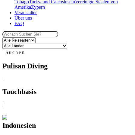
Tobago
Turks- und Caicosinseln
Vereinigte Staaten von
Amerika
Zypern
Veranstalter
Über uns
FAQ
Suchen
Pulisan Diving
|
Tauchbasis
|
Indonesien