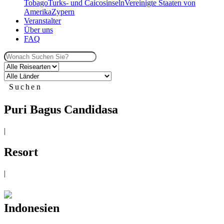
Tobago
Turks- und Caicosinseln
Vereinigte Staaten von
Amerika
Zypern
Veranstalter
Über uns
FAQ
Suchen
Puri Bagus Candidasa
|
Resort
|
Indonesien